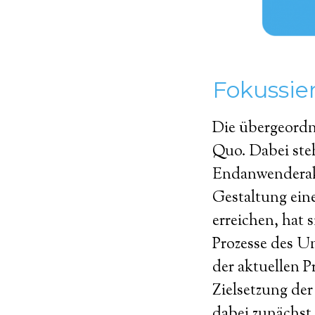
Fokussie
Die übergeordne
Quo. Dabei steh
Endanwenderakz
Gestaltung ein
erreichen, hat 
Prozesse des Un
der aktuellen 
Zielsetzung de
dabei zunächst 